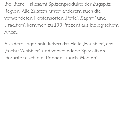
Bio-Biere – allesamt Spitzenprodukte der Zugspitz
Region. Alle Zutaten, unter anderem auch die
verwendeten Hopfensorten „Perle“, „Saphir“ und
„Tradition“, kommen zu 100 Prozent aus biologischem
Anbau.
Aus dem Lagertank fließen das Helle „Hausbier“, das
„Saphir Weißbier“ und verschiedene Spezialbiere –
darunter auch ein „Roggen-Rauch-Märzen“ –
naturbelassen direkt ins Glas. Die naturtrüben Keller-
oder Zwickelbiere lassen sich in der gemütlichen
„Restauration“ oder im Biergarten genießen oder in
Flaschen abgefüllt mit nach Hause nehmen.