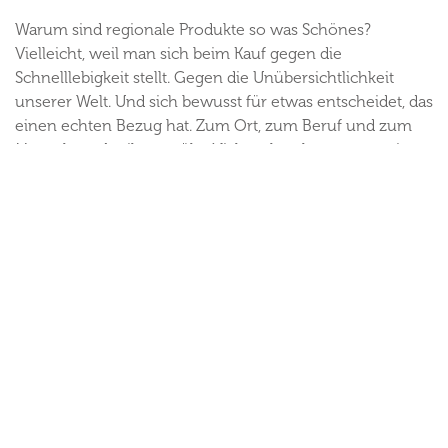
Warum sind regionale Produkte so was Schönes?
Vielleicht, weil man sich beim Kauf gegen die
Schnelllebigkeit stellt. Gegen die Unübersichtlichkeit
unserer Welt. Und sich bewusst für etwas entscheidet, das
einen echten Bezug hat. Zum Ort, zum Beruf und zum
Menschen, der ihn ausübt. Nicht selten kommt man ins
Gespräch und nimmt noch viel mehr mit als nur das
Produkt.
Die Inser-Hoamat Produkte kann man vor Ort entdecken,
in den Läden und Werkstätten oder per Klick auf der
Website und im eigenen regionalen Online Shop.
Entdecke regionale Besonderheiten aus der Zugspitz
Region!