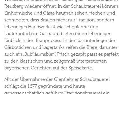
Reutberg wiedereröffnet. In der Schaubrauerei können
Einheimische und Gäste hautnah sehen, riechen und
schmecken, dass Brauen nicht nur Tradition, sondern
lebendiges Handwerk ist. Maischepfanne und
Läuterbottich im Gastraum bieten einen lebendigen
Einblick in den Brauprozess. In den darunterliegenden
Gärbottichen und Lagertanks reifen die Biere, darunter
auch ein „Jubiläumsbier“. Frisch gezapft passt es perfekt
zu den klassischen und zeitgemäß interpretierten
bayerischen Gerichten auf der Speisekarte.
Mit der Übernahme der Glentleitner Schaubrauerei
schlägt die 1677 gegründete und heute
genossenschaftlich geführte Traditionsbrauerei ein
weiteres Kapitel in ihrer langen Geschichte auf. Sie zeigt
an einem weiteren Standort, wie aus handwerklichem
Können und ausgewählten regionalen Rohstoffen –
Wasser, Gerstenmalz, Hopfen und Hefe – klassisch-
bayerische Biere entstehen.